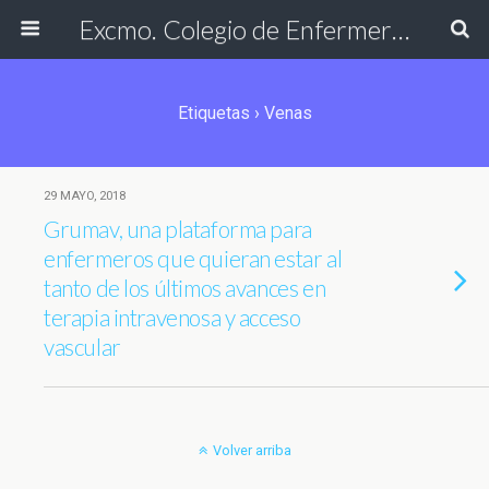
Excmo. Colegio de Enfermería de Cádiz
Etiquetas › Venas
29 MAYO, 2018
Grumav, una plataforma para
enfermeros que quieran estar al
tanto de los últimos avances en
terapia intravenosa y acceso
vascular
Volver arriba