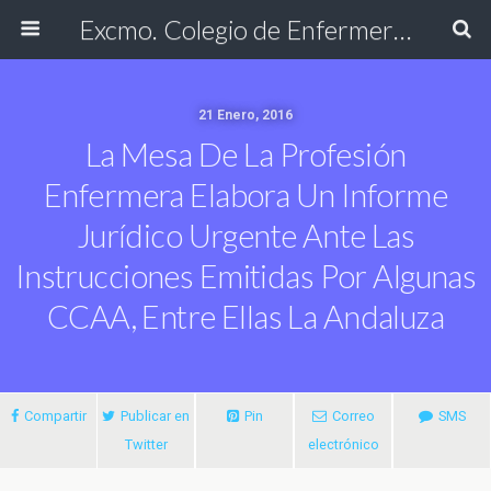
Excmo. Colegio de Enfermería de Cádiz
21 Enero, 2016
La Mesa De La Profesión
Enfermera Elabora Un Informe
Jurídico Urgente Ante Las
Instrucciones Emitidas Por Algunas
CCAA, Entre Ellas La Andaluza
Compartir
Publicar en
Pin
Correo
SMS
Twitter
electrónico