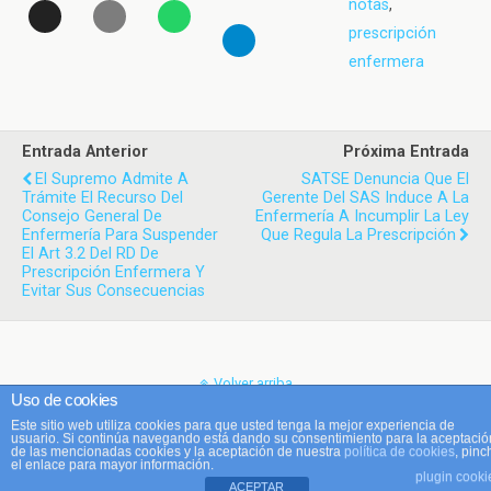
notas
,
prescripción
enfermera
Entrada Anterior
Próxima Entrada
El Supremo Admite A
SATSE Denuncia Que El
Trámite El Recurso Del
Gerente Del SAS Induce A La
Consejo General De
Enfermería A Incumplir La Ley
Enfermería Para Suspender
Que Regula La Prescripción
El Art 3.2 Del RD De
Prescripción Enfermera Y
Evitar Sus Consecuencias
Volver arriba
Uso de cookies
Este sitio web utiliza cookies para que usted tenga la mejor experiencia de
Móvil
Escritorio
usuario. Si continúa navegando está dando su consentimiento para la aceptació
de las mencionadas cookies y la aceptación de nuestra
política de cookies
, pinc
el enlace para mayor información.
plugin cooki
ACEPTAR