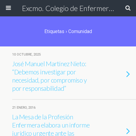
Excmo. Colegio de Enfermería de Cádiz
Etiquetas › Comunidad
10 OCTUBRE, 2025
José Manuel Martínez Nieto:
“Debemos investigar por
necesidad, por compromiso y
por responsabilidad”
21 ENERO, 2016
La Mesa de la Profesión
Enfermera elabora un informe
jurídico urgente ante las