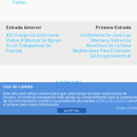
Twitter
Entrada Anterior
Próxima Entrada
El Colegio De Enfermería
Conferencia De José Luis
Vuelve A Mostrar Su Apoyo
Manzano Sobre Los
A Los Trabajadores De
Beneficios De La Dieta
Pascual
Mediterránea Para El Retraso
Del Envejecimiento
Volver arriba
Uso de cookies
Este sitio web utiliza cookies para que usted tenga la mejor experiencia de
Móvil
Escritorio
usuario. Si continúa navegando está dando su consentimiento para la aceptació
de las mencionadas cookies y la aceptación de nuestra
política de cookies
, pinc
el enlace para mayor información.
plugin cooki
ACEPTAR