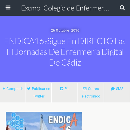
Excmo. Colegio de Enfermería de Cádiz
26 Octubre, 2016
ENDICA16.-Sigue En DIRECTO Las
III Jornadas De Enfermería Digital
De Cádiz
Compartir
Publicar en
Pin
Correo
SMS
Twitter
electrónico