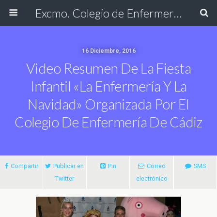
Excmo. Colegio de Enfermería de Cádiz
16 Diciembre, 2016
Video Resumen De La Fiesta
Infantil «La Enfermería Y La
Navidad» Organizada Por El
Colegio De Enfermería De Cádiz
Compartir
Publicar en
Pin
Correo
SMS
Twitter
electrónico