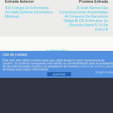
Entrada Anterior
Próxima Entrada
El Colegio De Enfermería
El Gran Número De
De Cádiz Estrena Informativo
Comunicaciones Presentadas
Mensual
Al Congreso De Barcelona
Obliga Al CIE A Retrasar Su
Decisión Hasta El 16 De
Enero
Volver arriba
Uso de cookies
Este sitio web utiliza cookies para que usted tenga la mejor experiencia de
Móvil
Escritorio
usuario. Si continúa navegando está dando su consentimiento para la aceptació
de las mencionadas cookies y la aceptación de nuestra
política de cookies
, pinc
el enlace para mayor información.
plugin cooki
ACEPTAR