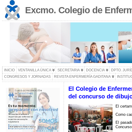
Excmo. Colegio de Enferm
INICIO
VENTANILLA ÚNICA
SECRETARIA
DOCENCIA
DPTO. JURÍ
CONGRESOS Y JORNADAS
REVISTA ENFERMERÍA GADITANA
INSTITU
El Colegio de Enfermer
del concurso de dibuj
El certam
Como cada
El pasado
Concurso