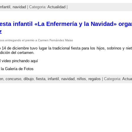
infantil
,
navidad
| Categoria:
Actualidad
|
esta infantil «La Enfermería y la Navidad» orga
z
pos entregando el premio a Carmen Fernández Maiso
 14 de diciembre tuvo lugar la tradicional fiesta para los hijos, sobrinos y ni
edición del certamen.
 video pinchando aquí
la Galería de Fotos
en
,
concurso
,
dibujo
,
fiesta
,
infantil
,
navidad
,
niños
,
regalos
| Categoria:
Actua