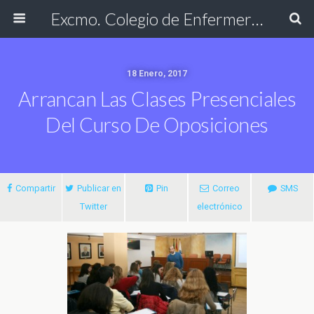
Excmo. Colegio de Enfermería de Cádiz
18 Enero, 2017
Arrancan Las Clases Presenciales
Del Curso De Oposiciones
Compartir
Publicar en
Pin
Correo
SMS
Twitter
electrónico