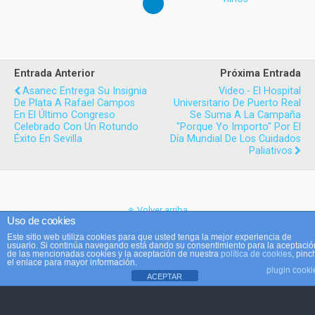
Entrada Anterior
Próxima Entrada
Asanec Entrega Su Insignia
Video.- El Hospital
De Plata A Rafael Campos
Universitario De Puerto Real
En El Último Congreso
Se Suma A La Campaña
Celebrado Con Un Rotundo
"Porque Yo Importo" Por El
Éxito En Sevilla
Día Mundial De Los Cuidados
Paliativos
Volver arriba
Uso de cookies
Este sitio web utiliza cookies para que usted tenga la mejor experiencia de
Móvil
Escritorio
usuario. Si continúa navegando está dando su consentimiento para la aceptació
de las mencionadas cookies y la aceptación de nuestra
política de cookies
, pinc
el enlace para mayor información.
plugin cooki
ACEPTAR