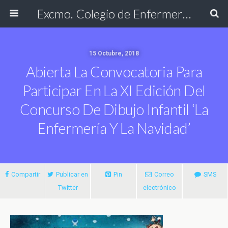
Excmo. Colegio de Enfermería de Cádiz
15 Octubre, 2018
Abierta La Convocatoria Para
Participar En La XI Edición Del
Concurso De Dibujo Infantil ‘La
Enfermería Y La Navidad’
Compartir
Publicar en
Pin
Correo
SMS
Twitter
electrónico