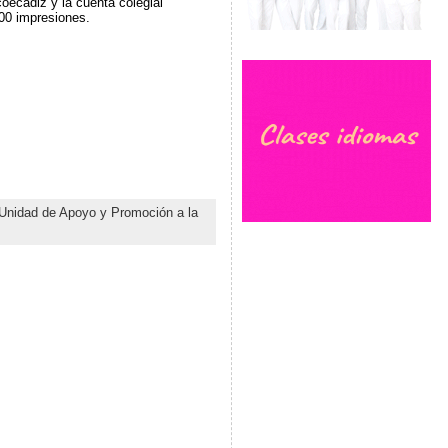
coecadiz y la cuenta colegial
00 impresiones.
Unidad de Apoyo y Promoción a la