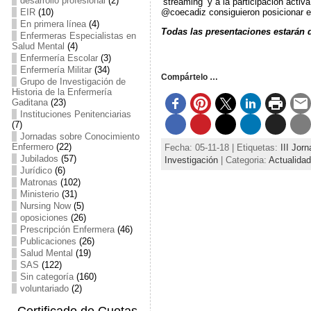
desarrollo profesional
(2)
‘streaming’ y a la participación activ
EIR
(10)
@coecadiz consiguieron posicionar es
En primera línea
(4)
Todas las presentaciones estarán 
Enfermeras Especialistas en
Salud Mental
(4)
Enfermería Escolar
(3)
Enfermería Militar
(34)
Compártelo …
Grupo de Investigación de
Historia de la Enfermería
Gaditana
(23)
Instituciones Penitenciarias
(7)
Jornadas sobre Conocimiento
Enfermero
(22)
Fecha: 05-11-18 | Etiquetas:
III Jor
Jubilados
(57)
Investigación
| Categoria:
Actualidad
Jurídico
(6)
Matronas
(102)
Ministerio
(31)
Nursing Now
(5)
oposiciones
(26)
Prescripción Enfermera
(46)
Publicaciones
(26)
Salud Mental
(19)
SAS
(122)
Sin categoría
(160)
voluntariado
(2)