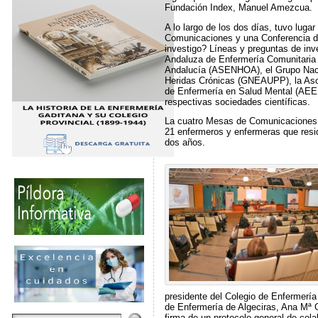
Fundación Index, Manuel Amezcua.
A lo largo de los dos días, tuvo lug
Comunicaciones y una Conferencia de
investigo? Líneas y preguntas de inv
Andaluza de Enfermería Comunitaria
Andalucía (ASENHOA), el Grupo Nacio
Heridas Crónicas (GNEAUPP), la Aso
de Enfermería en Salud Mental (AEES
respectivas sociedades científicas.
La cuatro Mesas de Comunicaciones ha
21 enfermeros y enfermeras que reside
dos años.
presidente del Colegio de Enfermerí
de Enfermería de Algeciras, Ana Mª 
firma de un protocolo general de cola