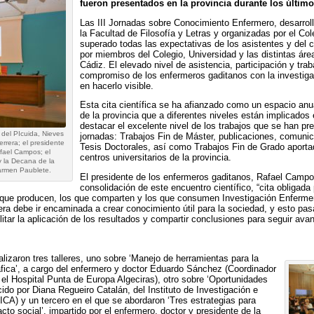
fueron presentados en la provincia durante los últim
Las III Jornadas sobre Conocimiento Enfermero, desarroll
la Facultad de Filosofía y Letras y organizadas por el Co
superado todas las expectativas de los asistentes y del c
por miembros del Colegio, Universidad y las distintas área
Cádiz. El elevado nivel de asistencia, participación y tr
compromiso de los enfermeros gaditanos con la investiga
en hacerlo visible.
Esta cita científica se ha afianzado como un espacio anu
de la provincia que a diferentes niveles están implicados
destacar el excelente nivel de los trabajos que se han pre
 del PIcuida, Nieves
jornadas: Trabajos Fin de Máster, publicaciones, comunic
rrera; el presidente
Tesis Doctorales, así como Trabajos Fin de Grado aporta
fael Campos; el
centros universitarios de la provincia.
 la Decana de la
armen Paublete.
El presidente de los enfermeros gaditanos, Rafael Campos
consolidación de este encuentro científico, “cita obligada
s que producen, los que comparten y los que consumen Investigación Enferme
ra debe ir encaminada a crear conocimiento útil para la sociedad, y esto pasa
ilitar la aplicación de los resultados y compartir conclusiones para seguir ava
alizaron tres talleres, uno sobre ‘Manejo de herramientas para la
áfica’, a cargo del enfermero y doctor Eduardo Sánchez (Coordinador
l Hospital Punta de Europa Algeciras), otro sobre ‘Oportunidades
ido por Diana Regueiro Catalán, del Instituto de Investigación e
CA) y un tercero en el que se abordaron ‘Tres estrategias para
cto social’, impartido por el enfermero, doctor y presidente de la