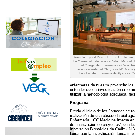
Mesa Inaugural.-Desde la izda: La directora
La Fuente; el delegado de Salud, Manuel He
del Colegio de Enfermería de Cádiz, Ra
vicepresidente del CAE, José Mª Rueda y
Facultad de Enfermería de Algeciras, C
enfermeras de nuestra provincia: lo
entender que la investigación enferme
utilizar la metodología adecuada, fac
Programa
Previo al inicio de las Jornadas se re
realización de una búsqueda bibliogr
Enfermería UGC Medicina Interna en e
de financiación de proyectos’, conduc
Innovación Biomédica de Cádiz (INiBI
lograr que la investigación tenga impa