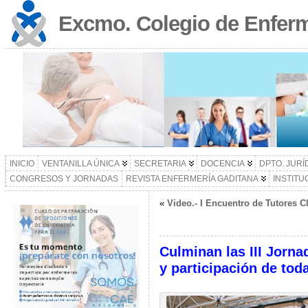
Excmo. Colegio de Enferm
INICIO
VENTANILLA ÚNICA
SECRETARIA
DOCENCIA
DPTO. JURÍ
CONGRESOS Y JORNADAS
REVISTA ENFERMERÍA GADITANA
INSTITU
«
Video.- I Encuentro de Tutores Cl
Culminan las III Jorn
y participación de tod