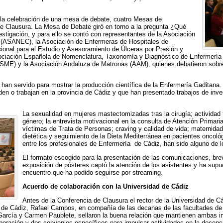
ar la celebración de una mesa de debate, cuatro Mesas de
 Clausura. La Mesa de Debate giró en torno a la pregunta ¿Qué
estigación, y para ello se contó con representantes de la Asociación
 (ASANEC), la Asociación de Enfermeras de Hospitales de
nal para el Estudio y Asesoramiento de Úlceras por Presión y
ciación Española de Nomenclatura, Taxonomía y Diagnóstico de Enfermería
ME) y la Asociación Andaluza de Matronas (AAM), quienes debatieron sobre 
n servido para mostrar la producción científica de la Enfermería Gaditana. E
n o trabajan en la provincia de Cádiz y que han presentado trabajos de inves
La sexualidad en mujeres mastectomizadas tras la cirugía; actividad f
género; la entrevista motivacional en la consulta de Atención Primar
víctimas de Trata de Personas; craving y calidad de vida; maternidad
dietética y seguimiento de la Dieta Mediterránea en pacientes oncoló
entre los profesionales de Enfermería de Cádiz, han sido alguno de 
El formato escogido para la presentación de las comunicaciones, bre
exposición de pósteres captó la atención de los asistentes y ha supu
encuentro que ha podido seguirse por streaming.
Acuerdo de colaboración con la Universidad de Cádiz
Antes de la Conferencia de Clausura el rector de la Universidad de 
a de Cádiz, Rafael Campos, en compañía de las decanas de las facultades de 
García y Carmen Paublete, sellaron la buena relación que mantienen ambas i
boración y dos convenios específicos para impulsar actividades en la docencia