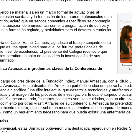
rdo se materializa en un marco formal de actuaciones al
profesión sanitaria y la formación de los futuros profesionales en el
entido, aclaró que en sendos convenios específicos se contempla
 la instauración de premios, así como la programación de cursos y
a la formación reglada, y actividades para el desarrollo curricular
ría de Cádiz, Rafael Campos, agradeció el trabajo conjunto de su
que es una oportunidad para que los futuros profesionales de
 nivel de excelencia. El presidente del Colegio reconoció que
as permitan un salto de calidad en la investigación de sus
alumnado.
Momento
tica Avanzada, ingredientes claves de la Conferencia de
Gon
cargo del presidente de la Fundación Index, Manuel Amezcua, con el título La
ca Avanzada. En su disertación, Amezcua partió de la idea de que se ha prod
ncia científica (una élite intelectual que desarrolla tecnologías y artefacto
adas y al margen de los procesos de investigación, lo cual entorpece precisa
ial. Y a pesar de todo, “nuestros pacientes son bien cuidados, con un alto nive
ocimiento por otras vías”. A través de su conferencia, Amezcua ha pretendido
imiento experto, debatir sobre un modelo alternativo que incorpora de manera
ón, como un requerimiento necesario para que pueda existir una enfermería de
iales
provincial, estas Jornadas obtuvieron una destacada repercusión en Redes So