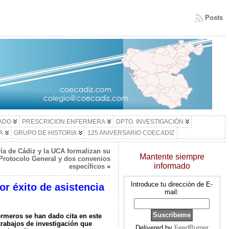
Posts
LADO
PRESCRICION ENFERMERA
DPTO. INVESTIGACIÓN
A
GRUPO DE HISTORIA
125 ANIVERSARIO COECADIZ
ía de Cádiz y la UCA formalizan su
Mantente siempre
 Protocolo General y dos convenios
informado
específicos
»
Introduce tu dirección de E-
r éxito de asistencia
mail:
rmeros se han dado cita en este
trabajos de investigación que
Delivered by
FeedBurner