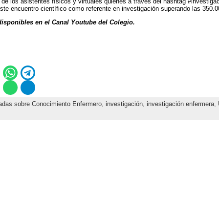
a de los asistentes físicos y virtuales quiénes a través del hashtag #investiga
te encuentro científico como referente en investigación superando las 350.0
disponibles en el Canal Youtube del Colegio.
nadas sobre Conocimiento Enfermero
,
investigación
,
investigación enfermera
,