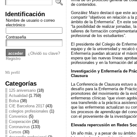
de contenidos.
Identificación
González Mazo destacó que este acue
compartir “objetivos en relación a la 
Nombre de usuario o correo
ámbito de la Enfermería”. En este s
electrónico
“la posibilidad de realizar jornadas,
talleres de formación complementaria 
profesional de los estudiantes”.
Contraseña
El presidente del Colegio de Enferme
equipo y de la universidad y recalcó 
¿Olvidó su clave?
Enfermería puedan alcanzar el máximo
espera que las nuevas líneas aprobad
Registro
profesionales y en la formación del 
Investigación y Enfermería de Prác
Mi perfil
Clausura
Categorías
La Conferencia de Clausura estuvo a 
desafío para la Enfermería de Prácti
125 aniversario
(18)
promotores del movimiento de la evide
Actualidad
(1.759)
enfermeras clínicas “que viven agobi
Bolsa
(38)
sea transferido a la práctica asistenc
CIE Barcelona 2017
(43)
que las enfermeras actualizan su con
colegios profesionales
(1)
los procesos de aprendizaje del conoc
con el proveniente de la investigaci
Convenios
(5)
Cooperación
(36)
Elevada repercusión en Redes Soc
Coronavirus
(133)
Cursos
(30)
Un año más, y a pesar de su ámbito 