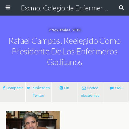
Excmo. Colegio de Enfermería de Cádiz
7 Noviembre, 2018
Rafael Campos, Reelegido Como
Presidente De Los Enfermeros
Gaditanos
Compartir
Publicar en
Pin
Correo
SMS
Twitter
electrónico