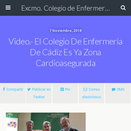
Excmo. Colegio de Enfermería de Cádiz
7 Noviembre, 2018
Video.- El Colegio De Enfermería
De Cádiz Es Ya Zona
Cardioasegurada
Compartir
Publicar en
Pin
Correo
SMS
Twitter
electrónico