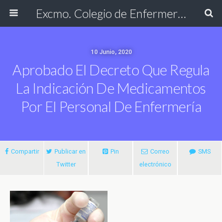
Excmo. Colegio de Enfermería de Cádiz
10 Junio, 2020
Aprobado El Decreto Que Regula
La Indicación De Medicamentos
Por El Personal De Enfermería
Compartir
Publicar en
Pin
Correo
SMS
Twitter
electrónico