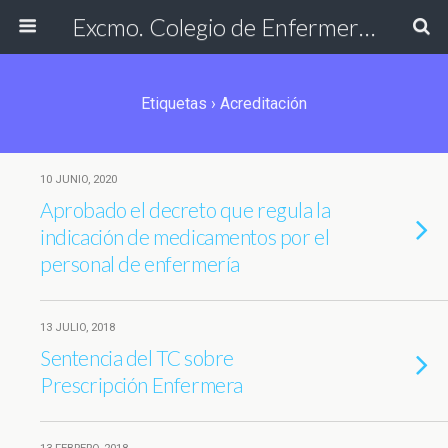
Excmo. Colegio de Enfermería de Cádiz
Etiquetas › Acreditación
10 JUNIO, 2020
Aprobado el decreto que regula la
indicación de medicamentos por el
personal de enfermería
13 JULIO, 2018
Sentencia del TC sobre
Prescripción Enfermera