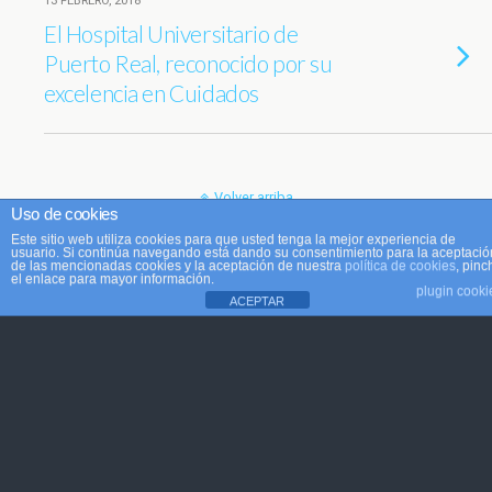
13 FEBRERO, 2018
El Hospital Universitario de
Puerto Real, reconocido por su
excelencia en Cuidados
Volver arriba
Uso de cookies
Este sitio web utiliza cookies para que usted tenga la mejor experiencia de
Móvil
Escritorio
usuario. Si continúa navegando está dando su consentimiento para la aceptació
de las mencionadas cookies y la aceptación de nuestra
política de cookies
, pinc
el enlace para mayor información.
plugin cooki
ACEPTAR