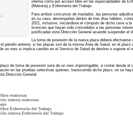
interna como por acceso libre en las especialidades de En
(Matrona) y Enfermería del Trabajo.
Para ambos concursos de traslados, las personas adjudicat
en su caso, desempeñan dentro de tres días hábiles, contad
2021, inclusive, iniciándose el cómputo de dicho cese a la 
licencias que hayan sido concedidos a las personas inter
justificadas esta Dirección General acuerde suspender el d
La toma de posesión de la nueva plaza deberá efectuarse d
 el párrafo anterior, si las plazas son de la misma Área de Salud; en el plazo 
 de un mes si implica cambio en el Servicio de Salud de destino o supone el re
plazo de toma de posesión será de un mes improrrogable, a contar desde el d
ación en las pruebas selectivas quienes, transcurrido dicho plazo, no se hay
sta Dirección General.
libre matronas
ión interna matronas
bajo
ibre Enfermería del Trabajo
ón interna Enfermería del Trabajo