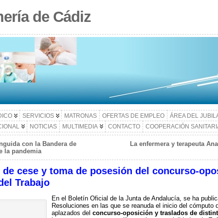
ería de Cádiz
DICO
SERVICIOS
MATRONAS
OFERTAS DE EMPLEO
ÁREA DEL JUBI
CIONAL
NOTICIAS
MULTIMEDIA
CONTACTO
COOPERACIÓN SANITARI
inguida con la Bandera de
La enfermera y terapeuta An
e la pandemia
 de cese y toma de posesión del concurso-opos
del Trabajo
En el Boletín Oficial de la Junta de Andalucía, se ha publi
Resoluciones en las que se reanuda el inicio del cómputo 
aplazados del
concurso-oposición y traslados de distint