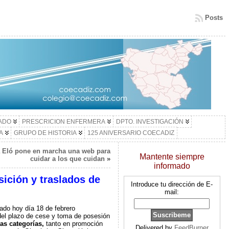
Posts
LADO
PRESCRICION ENFERMERA
DPTO. INVESTIGACIÓN
A
GRUPO DE HISTORIA
125 ANIVERSARIO COECADIZ
a Eló pone en marcha una web para
Mantente siempre
cuidar a los que cuidan
»
informado
ición y traslados de
Introduce tu dirección de E-
mail:
cado hoy día 18 de febrero
del plazo de cese y toma de posesión
as categorías,
tanto en promoción
Delivered by
FeedBurner