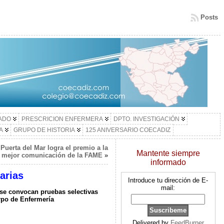
Posts
LADO
PRESCRICION ENFERMERA
DPTO. INVESTIGACIÓN
A
GRUPO DE HISTORIA
125 ANIVERSARIO COECADIZ
Puerta del Mar logra el premio a la
Mantente siempre
mejor comunicación de la FAME
»
informado
arias
Introduce tu dirección de E-
mail:
e se convocan pruebas selectivas
erpo de Enfermería
Delivered by
FeedBurner