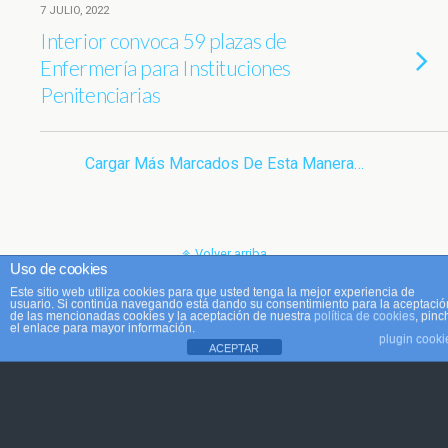
7 JULIO, 2022
Interior convoca 59 plazas de
Enfermería para Instituciones
Penitenciarias
Cargar Más Marcados De Esta Manera…
Volver arriba
Uso de cookies
Este sitio web utiliza cookies para que usted tenga la mejor experiencia de
Móvil
Escritorio
usuario. Si continúa navegando está dando su consentimiento para la aceptació
de las mencionadas cookies y la aceptación de nuestra
política de cookies
, pinc
el enlace para mayor información.
plugin cooki
ACEPTAR