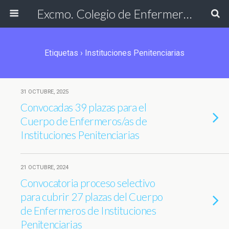
Excmo. Colegio de Enfermería de Cádiz
Etiquetas › Instituciones Penitenciarias
31 OCTUBRE, 2025
Convocadas 39 plazas para el
Cuerpo de Enfermeros/as de
Instituciones Penitenciarias
21 OCTUBRE, 2024
Convocatoria proceso selectivo
para cubrir 27 plazas del Cuerpo
de Enfermeros de Instituciones
Penitenciarias