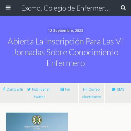
Excmo. Colegio de Enfermería de Cádiz
12 Septiembre, 2023
Abierta La Inscripción Para Las VI
Jornadas Sobre Conocimiento
Enfermero
Compartir
Publicar en
Pin
Correo
SMS
Twitter
electrónico