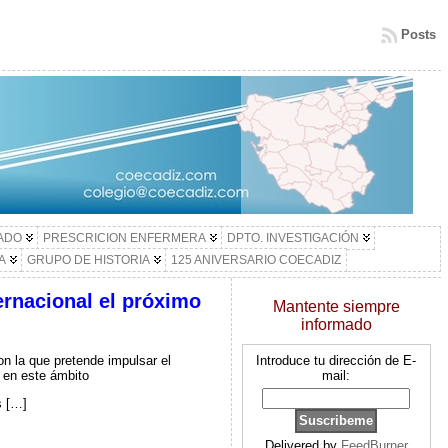
Posts
LADO
PRESCRICION ENFERMERA
DPTO. INVESTIGACIÓN
A
GRUPO DE HISTORIA
125 ANIVERSARIO COECADIZ
ernacional el próximo
Mantente siempre
informado
on la que pretende impulsar el
Introduce tu dirección de E-
n en este ámbito
mail:
s […]
Delivered by
FeedBurner