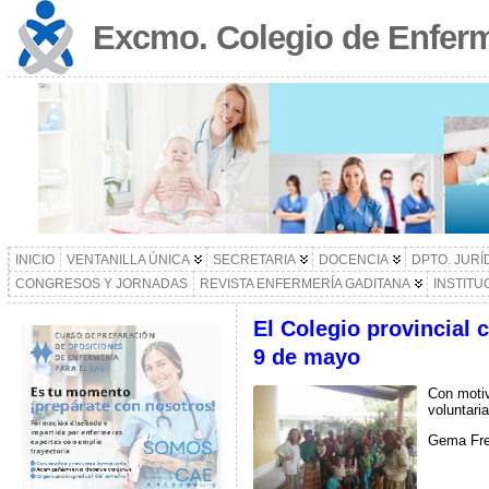
Excmo. Colegio de Enferm
INICIO
VENTANILLA ÚNICA
SECRETARIA
DOCENCIA
DPTO. JURÍ
CONGRESOS Y JORNADAS
REVISTA ENFERMERÍA GADITANA
INSTITU
El Colegio provincial 
9 de mayo
Con motiv
voluntari
Gema Frei