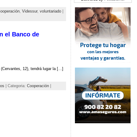
cooperación
,
Videssur
,
voluntariado
|
on el Banco de
(Cervantes, 12), tendrá lugar la […]
ios
| Categoria:
Cooperación
|