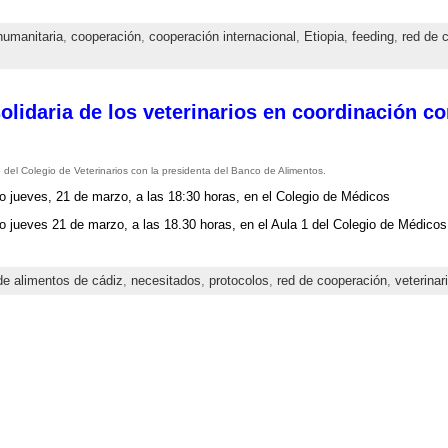
humanitaria
,
cooperación
,
cooperación internacional
,
Etiopia
,
feeding
,
red de 
solidaria de los veterinarios en coordinación c
o del Colegio de Veterinarios con la presidenta del Banco de Alimentos.
o jueves, 21 de marzo, a las 18:30 horas, en el Colegio de Médicos
o jueves 21 de marzo, a las 18.30 horas, en el Aula 1 del Colegio de Médicos 
e alimentos de cádiz
,
necesitados
,
protocolos
,
red de cooperación
,
veterinar