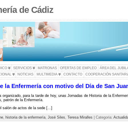
ería de Cádiz
DICO
SERVICIOS
MATRONAS
OFERTAS DE EMPLEO
ÁREA DEL JUBI
CIONAL
NOTICIAS
MULTIMEDIA
CONTACTO
COOPERACIÓN SANITARI
e la Enfermería con motivo del Día de San Jua
 organizado, para la tarde de hoy, unas Jornadas de Historia de la Enfermer
, patrón de la Enfermería.
l salón de actos de la sede […]
ne
,
historia de la enfermería
,
José Siles
,
Teresa Miralles
| Categoria:
Actualid