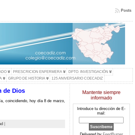
Posts
LADO
PRESCRICION ENFERMERA
DPTO. INVESTIGACIÓN
A
GRUPO DE HISTORIA
125 ANIVERSARIO COECADIZ
n de Dios
Mantente siempre
informado
ía, coincidiendo, hoy día 8 de marzo,
Introduce tu dirección de E-
mail:
ad
|
Delivered by
FeedBurner