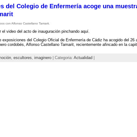
es del Colegio de Enfermería acoge una muestr
marit
os con Alfonso Castellano Tamarit.
 el video del acto de inauguración pinchando aquí.
e exposiciones del Colegio Oficial de Enfermería de Cádiz ha acogido del 26 a
nero cordobés, Alfonso Castellano Tamarit, recientemente afincado en la capit
moción
,
escultores
,
imaginero
| Categoria:
Actualidad
|