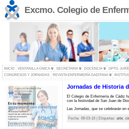
Excmo. Colegio de Enferm
INICIO
VENTANILLA ÚNICA
SECRETARIA
DOCENCIA
DPTO. JURÍ
CONGRESOS Y JORNADAS
REVISTA ENFERMERÍA GADITANA
INSTITU
Jornadas de Historia d
El Colegio de Enfermería de Cádiz ha
con la festividad de San Juan de Dios
Las Jornadas, que se celebrarán en e
Fecha: 08-03-18 | Etiquetas:
arte
,
ci