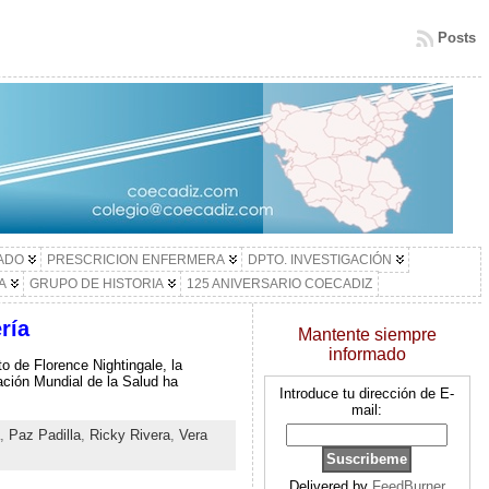
Posts
LADO
PRESCRICION ENFERMERA
DPTO. INVESTIGACIÓN
A
GRUPO DE HISTORIA
125 ANIVERSARIO COECADIZ
ría
Mantente siempre
informado
o de Florence Nightingale, la
ación Mundial de la Salud ha
Introduce tu dirección de E-
mail:
,
Paz Padilla
,
Ricky Rivera
,
Vera
Delivered by
FeedBurner