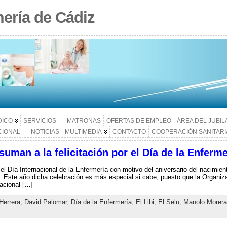
ería de Cádiz
DICO
SERVICIOS
MATRONAS
OFERTAS DE EMPLEO
ÁREA DEL JUBI
CIONAL
NOTICIAS
MULTIMEDIA
CONTACTO
COOPERACIÓN SANITARI
uman a la felicitación por el Día de la Enferme
l Día Internacional de la Enfermería con motivo del aniversario del nacimient
 Este año dicha celebración es más especial si cabe, puesto que la Organiz
acional […]
Herrera
,
David Palomar
,
Día de la Enfermería
,
El Libi
,
El Selu
,
Manolo Morera