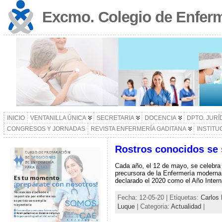
Excmo. Colegio de Enferm
INICIO
VENTANILLA ÚNICA
SECRETARIA
DOCENCIA
DPTO. JURÍ
CONGRESOS Y JORNADAS
REVISTA ENFERMERÍA GADITANA
INSTITU
Rostros conocidos se s
Cada año, el 12 de mayo, se celebra e
precursora de la Enfermería moderna.
declarado el 2020 como el Año Intern
Fecha: 12-05-20 | Etiquetas:
Carlos 
Luque
| Categoria:
Actualidad
|