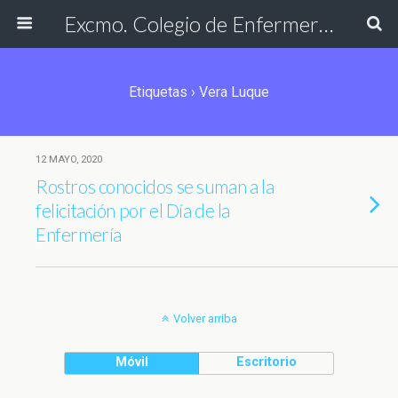
Excmo. Colegio de Enfermería de Cádiz
Etiquetas › Vera Luque
12 MAYO, 2020
Rostros conocidos se suman a la
felicitación por el Día de la
Enfermería
Volver arriba
Móvil
Escritorio