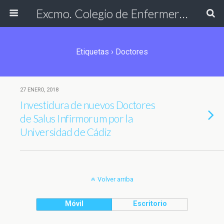
Excmo. Colegio de Enfermería de Cádiz
Etiquetas › Doctores
27 ENERO, 2018
Investidura de nuevos Doctores
de Salus Infirmorum por la
Universidad de Cádiz
Volver arriba
Móvil
Escritorio