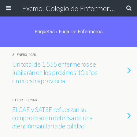
Excmo. Colegio de Enfermería de Cádiz
Etiquetas › Fuga De Enfermeros
31 ENERO, 2025
Un total de 1.555 enfermeros se
jubilarán en los próximos 10 años
en nuestra provincia
5 FEBRERO, 2024
El CAE y SATSE refuerzan su
compromiso en defensa de una
atención sanitaria de calidad