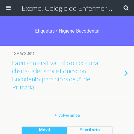
Excmo. Colegio de Enfermería de Cádiz
Etiquetas › Higiene Bucodental
10 MAYO, 2017
La enfermera Eva Trillo ofrece una
charla-taller sobre Educación
Bucodental para niños de 3º de
Primaria
Volver arriba
Móvil
Escritorio