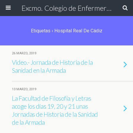
Excmo. Colegio de Enfermería de Cádiz
Etiquetas › Hospital Real De Cádiz
26 MARZO, 2019
Video.- Jornada de Historia de la
Sanidad en la Armada
13 MARZO, 2019
La Facultad de Filosofía y Letras
acoge los días 19, 20 y 21 unas
Jornadas de Historia de la Sanidad
de la Armada