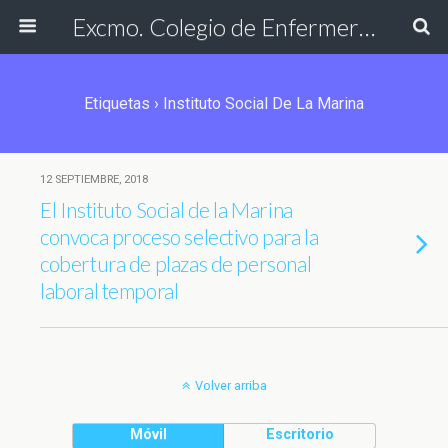
Excmo. Colegio de Enfermería de Cádiz
Etiquetas › Instituto Social De La Marina
12 SEPTIEMBRE, 2018
El Instituto Social de la Marina
convoca proceso selectivo para la
cobertura de plazas de personal
laboral temporal
Volver arriba
Móvil
Escritorio