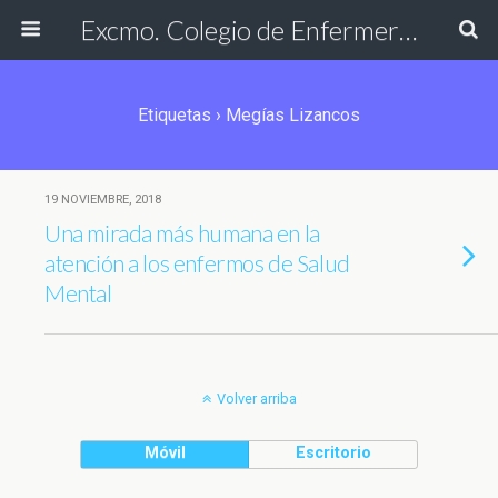
Excmo. Colegio de Enfermería de Cádiz
Etiquetas › Megías Lizancos
19 NOVIEMBRE, 2018
Una mirada más humana en la
atención a los enfermos de Salud
Mental
Volver arriba
Móvil
Escritorio