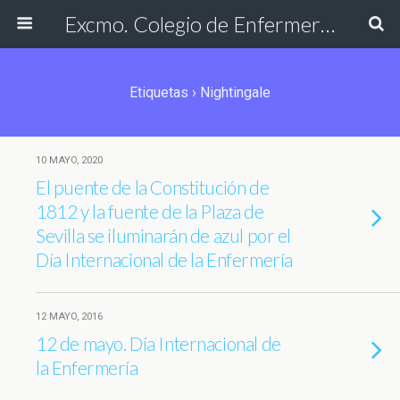
Excmo. Colegio de Enfermería de Cádiz
Etiquetas › Nightingale
10 MAYO, 2020
El puente de la Constitución de
1812 y la fuente de la Plaza de
Sevilla se iluminarán de azul por el
Día Internacional de la Enfermería
12 MAYO, 2016
12 de mayo. Día Internacional de
la Enfermería