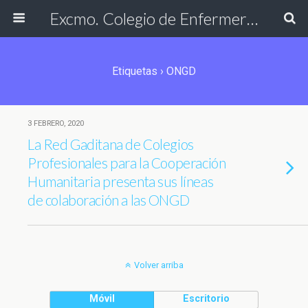
Excmo. Colegio de Enfermería de Cádiz
Etiquetas › ONGD
3 FEBRERO, 2020
La Red Gaditana de Colegios
Profesionales para la Cooperación
Humanitaria presenta sus líneas
de colaboración a las ONGD
Volver arriba
Móvil
Escritorio