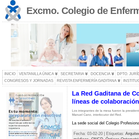
Excmo. Colegio de Enferm
INICIO
VENTANILLA ÚNICA
SECRETARIA
DOCENCIA
DPTO. JURÍ
CONGRESOS Y JORNADAS
REVISTA ENFERMERÍA GADITANA
INSTITU
La Red Gaditana de Co
líneas de colaboració
Los integrantes de la mesa fueron la president
Manuel Cano, interlocutor del Red.
La sede social del Colegio Profesion
Fecha: 03-02-20 | Etiquetas:
Arquite