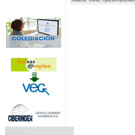
médicos
,
ONGD
,
Ópticos-Optometri