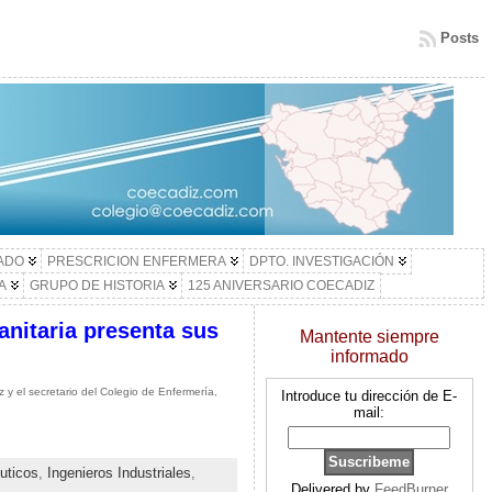
Posts
LADO
PRESCRICION ENFERMERA
DPTO. INVESTIGACIÓN
A
GRUPO DE HISTORIA
125 ANIVERSARIO COECADIZ
nitaria presenta sus
Mantente siempre
informado
 y el secretario del Colegio de Enfermería,
Introduce tu dirección de E-
mail:
uticos
,
Ingenieros Industriales
,
Delivered by
FeedBurner