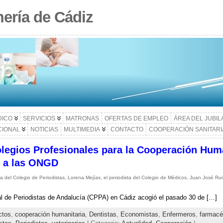
ería de Cádiz
DICO
SERVICIOS
MATRONAS
OFERTAS DE EMPLEO
ÁREA DEL JUBI
CIONAL
NOTICIAS
MULTIMEDIA
CONTACTO
COOPERACIÓN SANITARI
legios Profesionales para la Cooperación Huma
n a las ONGD
a del Colegio de Periodistas, Lorena Mejías, el periodista del Colegio de Médicos, Juan José Ruiz
al de Periodistas de Andalucía (CPPA) en Cádiz acogió el pasado 30 de […]
ctos
,
cooperación humanitaria
,
Dentistas
,
Economistas
,
Enfermeros
,
farmacé