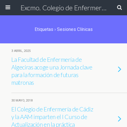
Excmo. Colegio de Enfermería de Cádiz
Etiquetas › Sesiones Clínicas
3 ABRIL, 2025
La Facultad de Enfermería de
Algeciras acoge una Jornada clave
para la formación de futuras
matronas
30 MAYO, 2018
El Colegio de Enfermería de Cádiz
y la AAM imparten el I Curso de
Actualización en la práctica