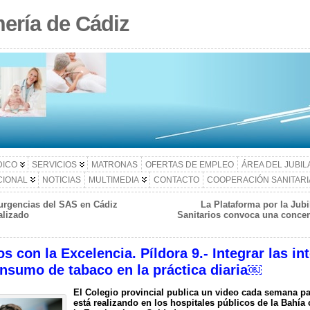
ería de Cádiz
DICO
SERVICIOS
MATRONAS
OFERTAS DE EMPLEO
ÁREA DEL JUBI
CIONAL
NOTICIAS
MULTIMEDIA
CONTACTO
COOPERACIÓN SANITARI
urgencias del SAS en Cádiz
La Plataforma por la Jubi
alizado
Sanitarios convoca una concen
con la Excelencia. Píldora 9.- Integrar las in
onsumo de tabaco en la práctica diaria￼
El Colegio provincial publica un video cada semana par
está realizando en los hospitales públicos de la Bah