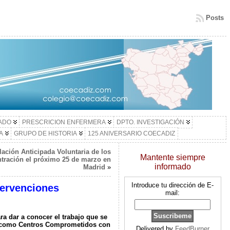
Posts
LADO
PRESCRICION ENFERMERA
DPTO. INVESTIGACIÓN
A
GRUPO DE HISTORIA
125 ANIVERSARIO COECADIZ
lación Anticipada Voluntaria de los
Mantente siempre
tración el próximo 25 de marzo en
informado
Madrid
»
Introduce tu dirección de E-
tervenciones
mail:
a dar a conocer el trabajo que se
ía como Centros Comprometidos con
Delivered by
FeedBurner