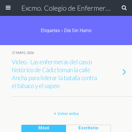
Excmo. Colegio de Enfermería de Cádiz
Etiquetas › Día Sin Humo
27 MAYO, 2026
Video.- Las enfermeras del casco
histórico de Cádiz toman la calle
Ancha para liderar la batalla contra
el tabaco y el vapeo
Volver arriba
Móvil
Escritorio