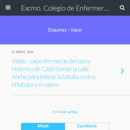
Excmo. Colegio de Enfermería de Cádiz
Etiquetas › Vaper
27 MAYO, 2026
Video.- Las enfermeras del casco
histórico de Cádiz toman la calle
Ancha para liderar la batalla contra
el tabaco y el vapeo
Volver arriba
Móvil
Escritorio