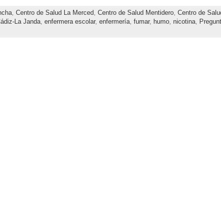
ncha
,
Centro de Salud La Merced
,
Centro de Salud Mentidero
,
Centro de Salud
Cádiz-La Janda
,
enfermera escolar
,
enfermería
,
fumar
,
humo
,
nicotina
,
Pregunt