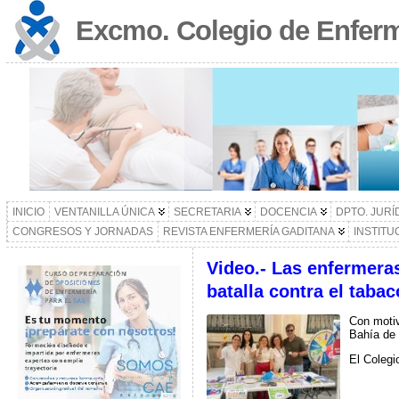
Excmo. Colegio de Enferm
INICIO
VENTANILLA ÚNICA
SECRETARIA
DOCENCIA
DPTO. JURÍ
CONGRESOS Y JORNADAS
REVISTA ENFERMERÍA GADITANA
INSTITU
Video.- Las enfermeras
batalla contra el tabac
Con motiv
Bahía de 
El Colegi