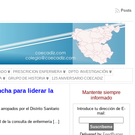
Posts
LADO
PRESCRICION ENFERMERA
DPTO. INVESTIGACIÓN
A
GRUPO DE HISTORIA
125 ANIVERSARIO COECADIZ
cha para liderar la
Mantente siempre
informado
rropados por el Distrito Sanitario
Introduce tu dirección de E-
mail:
l de la consulta de enfermería […]
Delivered by
FeedBurner