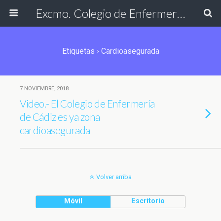
Excmo. Colegio de Enfermería de Cádiz
Etiquetas › Cardioasegurada
7 NOVIEMBRE, 2018
Video.- El Colegio de Enfermería
de Cádiz es ya zona
cardioasegurada
Volver arriba
Móvil
Escritorio