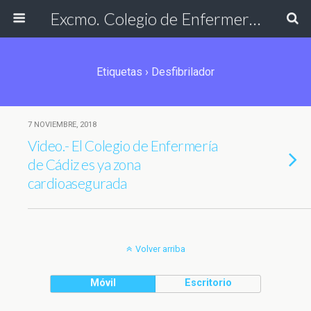
Excmo. Colegio de Enfermería de Cádiz
Etiquetas › Desfibrilador
7 NOVIEMBRE, 2018
Video.- El Colegio de Enfermería
de Cádiz es ya zona
cardioasegurada
Volver arriba
Móvil
Escritorio