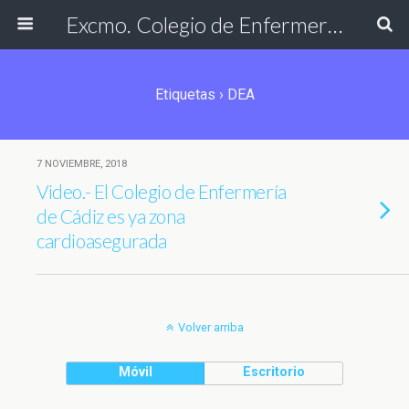
Excmo. Colegio de Enfermería de Cádiz
Etiquetas › DEA
7 NOVIEMBRE, 2018
Video.- El Colegio de Enfermería
de Cádiz es ya zona
cardioasegurada
Volver arriba
Móvil
Escritorio