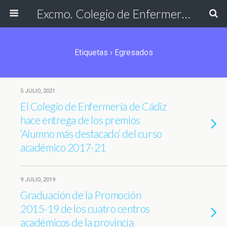
Excmo. Colegio de Enfermería de Cádiz
Etiquetas › Egresados
5 JULIO, 2021
El Colegio de Enfermería de Cádiz
hace entrega de los premios
‘Alumno más destacado’ del curso
académico 2017-21
9 JULIO, 2019
Graduación de la Promoción
2015-19 de los cuatro centros
académicos de la provincia