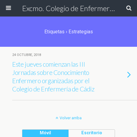
Excmo. Colegio de Enfermería de Cádiz
Etiquetas › Estrategias
24 OCTUBRE, 2018
Este jueves comienzan las III
Jornadas sobre Conocimiento
Enfermero organizadas por el
Colegio de Enfermería de Cádiz
Volver arriba
Móvil
Escritorio