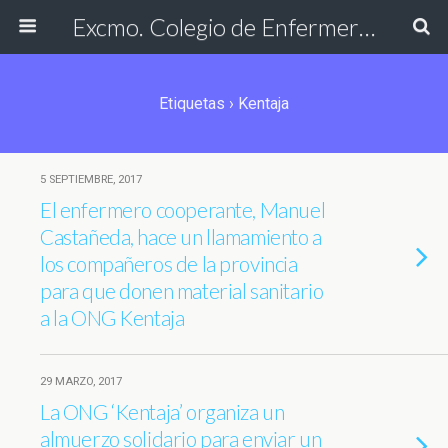
Excmo. Colegio de Enfermería de Cádiz
Etiquetas › Kentaja
5 SEPTIEMBRE, 2017
El enfermero cooperante, Manuel
Castañeda, hace un llamamiento a
los compañeros de la provincia
para que donen material sanitario
a la ONG Kentaja
29 MARZO, 2017
La ONG ‘Kentaja’ organiza un
almuerzo solidario para enviar un