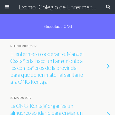
Excmo. Colegio de Enfermería de Cádiz
Etiquetas › ONG
5 SEPTIEMBRE, 2017
El enfermero cooperante, Manuel
Castañeda, hace un llamamiento a
los compañeros de la provincia
para que donen material sanitario
a la ONG Kentaja
29 MARZO, 2017
La ONG ‘Kentaja’ organiza un
almuerzo solidario para enviar un