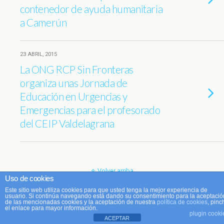
contenedor de ayuda humanitaria
a Camerún
23 ABRIL, 2015
La ONG RCP Sin Fronteras
organiza unas Jornada de
Educación en Urgencias y
Emergencias para el profesorado
del CEIP Valdelagrana
Volver arriba
Uso de cookies
Este sitio web utiliza cookies para que usted tenga la mejor experiencia de
Móvil
Escritorio
usuario. Si continúa navegando está dando su consentimiento para la aceptació
de las mencionadas cookies y la aceptación de nuestra
política de cookies
, pinc
el enlace para mayor información.
plugin cooki
ACEPTAR