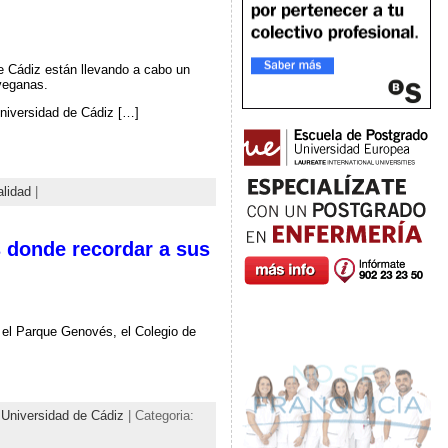
e Cádiz están llevando a cabo un
 veganas.
niversidad de Cádiz […]
alidad
|
s donde recordar a sus
n el Parque Genovés, el Colegio de
,
Universidad de Cádiz
| Categoria: