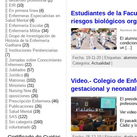
desarrollo profesional
(2)
EIR
(10)
En primera línea
(4)
Estudiantes de la Facu
Enfermeras Especialistas en
riesgos biológicos org
Salud Mental
(4)
Enfermería Escolar
(3)
Alumnos de 
Enfermería Militar
(34)
Grupo de Investigación de
El alumna
Historia de la Enfermería
condicion
Gaditana
(23)
un […]
Instituciones Penitenciarias
(7)
Fecha: 19-11-20 | Etiquetas:
alumno
Jornadas sobre Conocimiento
Categoria:
Actualidad
|
Enfermero
(22)
Jubilados
(57)
Jurídico
(6)
Video.- Colegio de Enf
Matronas
(102)
Ministerio
(31)
gestacional y neonatal
Nursing Now
(5)
oposiciones
(26)
El presid
Prescripción Enfermera
(46)
profesion
Publicaciones
(26)
Salud Mental
(19)
Ver video
SAS
(122)
El pasado
Sin categoría
(160)
Cádiz y l
voluntariado
(2)
Fecha: 05-12-19 | Etiquetas:
duelo p