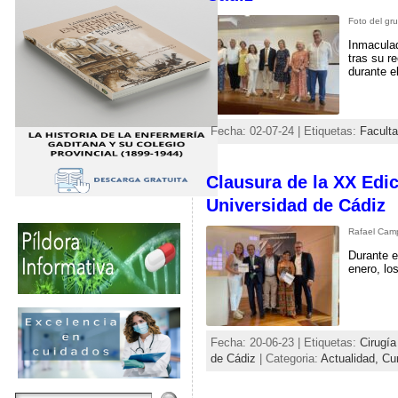
Foto del gr
Inmaculad
tras su r
durante e
Fecha: 02-07-24 | Etiquetas:
Faculta
Clausura de la XX Edic
Universidad de Cádiz
Rafael Camp
Durante e
enero, lo
Fecha: 20-06-23 | Etiquetas:
Cirugía
de Cádiz
| Categoria:
Actualidad,
Cu