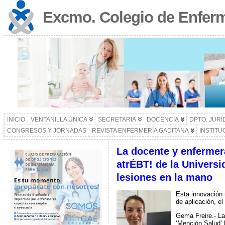
Excmo. Colegio de Enferm
INICIO
VENTANILLA ÚNICA
SECRETARIA
DOCENCIA
DPTO. JURÍ
CONGRESOS Y JORNADAS
REVISTA ENFERMERÍA GADITANA
INSTITU
La docente y enfermera
atrÉBT! de la Universi
lesiones en la mano
Esta innovación 
de aplicación, el
Gema Freire.- La 
‘Mención Salud’