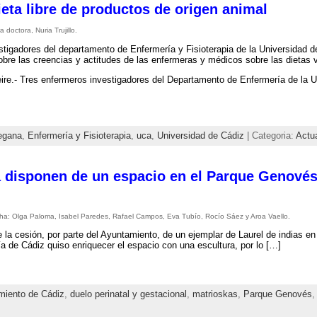
ieta libre de productos de origen animal
 doctora, Nuria Trujillo.
stigadores del departamento de Enfermería y Fisioterapia de la Universidad d
obre las creencias y actitudes de las enfermeras y médicos sobre las dietas
re.- Tres enfermeros investigadores del Departamento de Enfermería de la U
egana
,
Enfermería y Fisioterapia
,
uca
,
Universidad de Cádiz
| Categoria:
Actu
ya disponen de un espacio en el Parque Genové
cha: Olga Paloma, Isabel Paredes, Rafael Campos, Eva Tubío, Rocío Sáez y Aroa Vaello.
de la cesión, por parte del Ayuntamiento, de un ejemplar de Laurel de indias e
a de Cádiz quiso enriquecer el espacio con una escultura, por lo […]
miento de Cádiz
,
duelo perinatal y gestacional
,
matrioskas
,
Parque Genovés