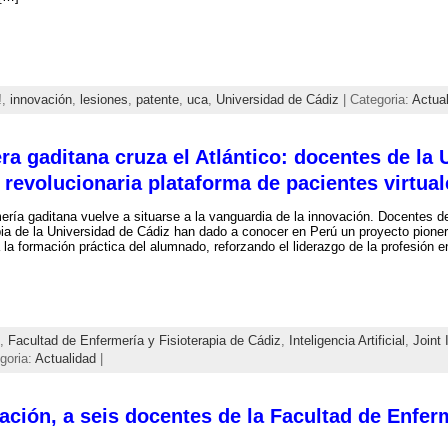
!
,
innovación
,
lesiones
,
patente
,
uca
,
Universidad de Cádiz
| Categoria:
Actua
a gaditana cruza el Atlántico: docentes de la 
revolucionaria plataforma de pacientes virtual
ería gaditana vuelve a situarse a la vanguardia de la innovación. Docentes d
pia de la Universidad de Cádiz han dado a conocer en Perú un proyecto pionero
 a la formación práctica del alumnado, reforzando el liderazgo de la profesión 
,
Facultad de Enfermería y Fisioterapia de Cádiz
,
Inteligencia Artificial
,
Joint 
goria:
Actualidad
|
lación, a seis docentes de la Facultad de Enferm