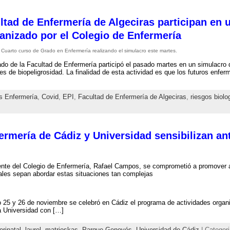
ltad de Enfermería de Algeciras participan en 
anizado por el Colegio de Enfermería
Cuarto curso de Grado en Enfermería realizando el simulacro este martes.
do de la Facultad de Enfermería participó el pasado martes en un simulacro d
es de biopeligrosidad. La finalidad de esta actividad es que los futuros enf
s Enfermería
,
Covid
,
EPI
,
Facultad de Enfermería de Algeciras
,
riesgos biolo
ermería de Cádiz y Universidad sensibilizan an
ente del Colegio de Enfermería, Rafael Campos, se comprometió a promover a
ales sepan abordar estas situaciones tan complejas
 25 y 26 de noviembre se celebró en Cádiz el programa de actividades organi
a Universidad con […]
erinatal
,
laurel
,
matrioskas
,
Parque Genovés
,
Universidad de Cádiz
| Categor