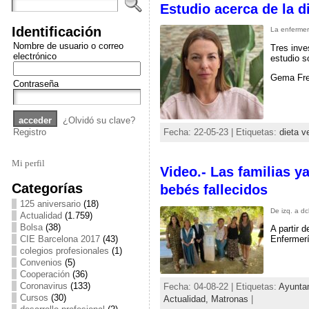
Estudio acerca de la d
Identificación
La enfermera
Nombre de usuario o correo
Tres inve
electrónico
estudio s
Gema Frei
Contraseña
¿Olvidó su clave?
Registro
Fecha: 22-05-23 | Etiquetas:
dieta v
Mi perfil
Video.- Las familias 
Categorías
bebés fallecidos
125 aniversario
(18)
De izq. a d
Actualidad
(1.759)
Bolsa
(38)
A partir 
CIE Barcelona 2017
(43)
Enfermerí
colegios profesionales
(1)
Convenios
(5)
Cooperación
(36)
Coronavirus
(133)
Fecha: 04-08-22 | Etiquetas:
Ayunta
Cursos
(30)
Actualidad,
Matronas
|