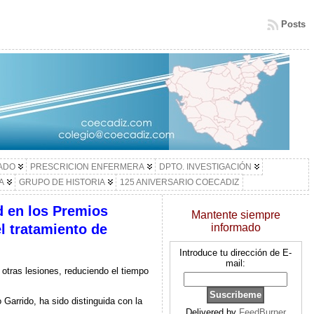
Posts
LADO
PRESCRICION ENFERMERA
DPTO. INVESTIGACIÓN
A
GRUPO DE HISTORIA
125 ANIVERSARIO COECADIZ
d en los Premios
Mantente siempre
l tratamiento de
informado
Introduce tu dirección de E-
mail:
otras lesiones, reduciendo el tiempo
 Garrido, ha sido distinguida con la
Delivered by
FeedBurner