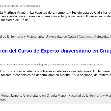
upo de los docentes homenajeados.
a Martínez Aragón.- La Facultad de Enfermería y Fisioterapia de Cádiz ha r
eciente jubilación a través de un emotivo acto que se desarrolló en el salón d
l mediodía del 27 de […]
d de Enfermería y Fisioterapìa
,
Universidad de Cádiz
| Categoria:
Actualidad
|
ión del Curso de Experto Universitario en Ciru
os con los docentes Manuel Domínguez y Javier Pérez Vega, y dos alumnas del Experto.
l próximo curso académico volverán a celebrarse dos ediciones. En la primer
s talleres presenciales se desarrollarán en Madrid. En la segunda, de febrero a
 Menor
,
Experto Universitario en Cirugía Menor
,
Facultad de Enfermería y Fisi
rsos
|