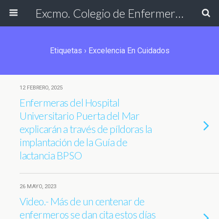
Excmo. Colegio de Enfermería de Cádiz
Etiquetas › Excelencia En Cuidados
12 FEBRERO, 2025
Enfermeras del Hospital
Universitario Puerta del Mar
explicarán a través de píldoras la
implantación de la Guía de
lactancia BPSO
26 MAYO, 2023
Video.- Más de un centenar de
enfermeros se dan cita estos días