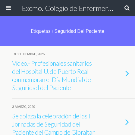
Excmo. Colegio de Enfermería de Cádiz
Etiquetas › Seguridad Del Paciente
18 SEPTIEMBRE, 2025
Vídeo.- Profesionales sanitarios
del Hospital U. de Puerto Real
conmemoran el Día Mundial de
Seguridad del Paciente
3 MARZO, 2020
Se aplaza la celebración de las II
Jornadas de Seguridad del
Paciente del Campo de Gibraltar