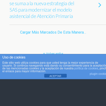
se suma a la nueva estrategia del
SAS para modernizar el modelo
asistencial de Atención Primaria
Cargar Más Marcados De Esta Manera…
Volver arriba
Uso de cookies
Este sitio web utiliza cookies para que usted tenga la mejor experiencia de
Móvil
Escritorio
usuario. Si continúa navegando está dando su consentimiento para la aceptació
de las mencionadas cookies y la aceptación de nuestra
política de cookies
, pinc
el enlace para mayor información.
plugin cooki
ACEPTAR